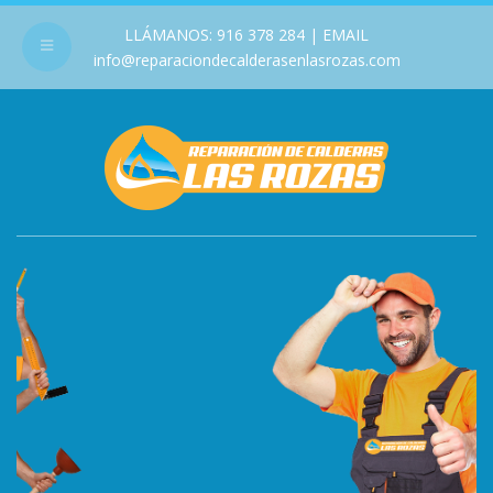
LLÁMANOS:
916 378 284
| EMAIL
info@reparaciondecalderasenlasrozas.com