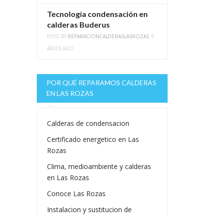
Tecnología condensación en
calderas Buderus
POST BY
REPARACIONCALDERASLASROZAS
9
AÑOS AGO
POR QUÉ REPARAMOS CALDERAS
EN LAS ROZAS
Calderas de condensacion
Certificado energetico en Las
Rozas
Clima, medioambiente y calderas
en Las Rozas
Conoce Las Rozas
Instalacion y sustitucion de