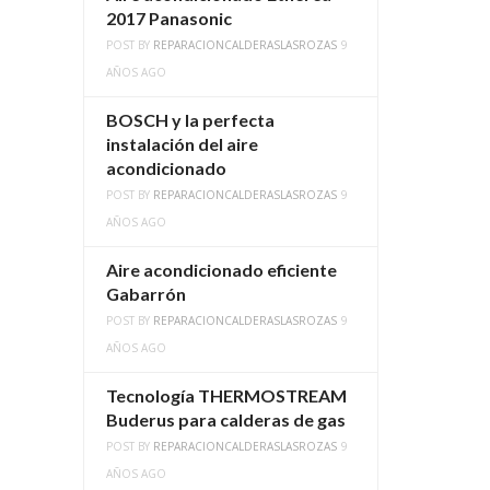
2017 Panasonic
POST BY
REPARACIONCALDERASLASROZAS
9
AÑOS AGO
BOSCH y la perfecta
instalación del aire
acondicionado
POST BY
REPARACIONCALDERASLASROZAS
9
AÑOS AGO
Aire acondicionado eficiente
Gabarrón
POST BY
REPARACIONCALDERASLASROZAS
9
AÑOS AGO
Tecnología THERMOSTREAM
Buderus para calderas de gas
POST BY
REPARACIONCALDERASLASROZAS
9
AÑOS AGO