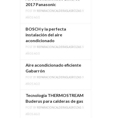
2017 Panasonic
POST BY
REPARACIONCALDERASLASROZAS
9
AÑOS AGO
BOSCH y la perfecta
instalación del aire
acondicionado
POST BY
REPARACIONCALDERASLASROZAS
9
AÑOS AGO
Aire acondicionado eficiente
Gabarrón
POST BY
REPARACIONCALDERASLASROZAS
9
AÑOS AGO
Tecnología THERMOSTREAM
Buderus para calderas de gas
POST BY
REPARACIONCALDERASLASROZAS
9
AÑOS AGO