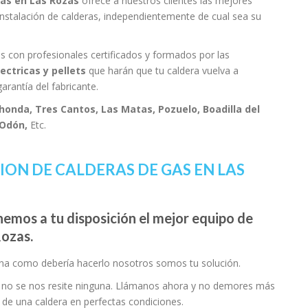
ras en Las Rozas
ofrece a nuestros clientes las mejores
 instalación de calderas, independientemente de cual sea su
s con profesionales certificados y formados por las
ectricas y pellets
que harán que tu caldera vuelva a
arantía del fabricante.
onda, Tres Cantos, Las Matas, Pozuelo, Boadilla del
 Odón,
Etc.
ION DE CALDERAS DE GAS EN LAS
nemos a tu disposición el mejor equipo de
Rozas.
iona como debería hacerlo nosotros somos tu solución.
, no se nos resite ninguna. Llámanos ahora y no demores más
r de una caldera en perfectas condiciones.