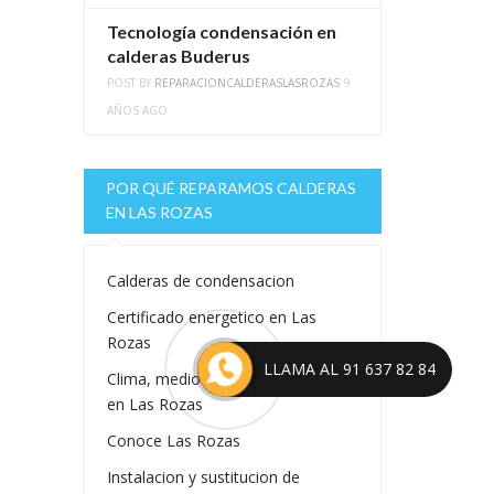
Tecnología condensación en
calderas Buderus
POST BY
REPARACIONCALDERASLASROZAS
9
AÑOS AGO
POR QUÉ REPARAMOS CALDERAS
EN LAS ROZAS
Calderas de condensacion
Certificado energetico en Las
Rozas
LLAMA AL 91 637 82 84
Clima, medioambiente y calderas
en Las Rozas
Conoce Las Rozas
Instalacion y sustitucion de