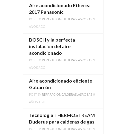
Aire acondicionado Etherea
2017 Panasonic
POST BY
REPARACIONCALDERASLASROZAS
9
AÑOS AGO
BOSCH y la perfecta
instalación del aire
acondicionado
POST BY
REPARACIONCALDERASLASROZAS
9
AÑOS AGO
Aire acondicionado eficiente
Gabarrón
POST BY
REPARACIONCALDERASLASROZAS
9
AÑOS AGO
Tecnología THERMOSTREAM
Buderus para calderas de gas
POST BY
REPARACIONCALDERASLASROZAS
9