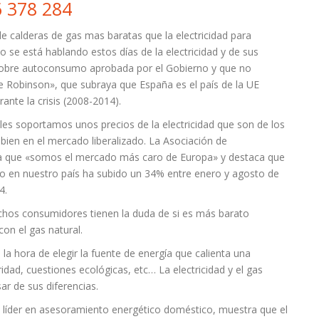
 378 284
 calderas de gas mas baratas que la electricidad para
o se está hablando estos días de la electricidad y de sus
n sobre autoconsumo aprobada por el Gobierno y que no
rme Robinson», que subraya que España es el país de la UE
ante la crisis (2008-2014).
es soportamos unos precios de la electricidad que son de los
, bien en el mercado liberalizado. La Asociación de
ta que «somos el mercado más caro de Europa» y destaca que
io en nuestro país ha subido un 34% entre enero y agosto de
4.
muchos consumidores tienen la duda de si es más barato
con el gas natural.
 la hora de elegir la fuente de energía que calienta una
dad, cuestiones ecológicas, etc… La electricidad y el gas
ar de sus diferencias.
líder en asesoramiento energético doméstico, muestra que el