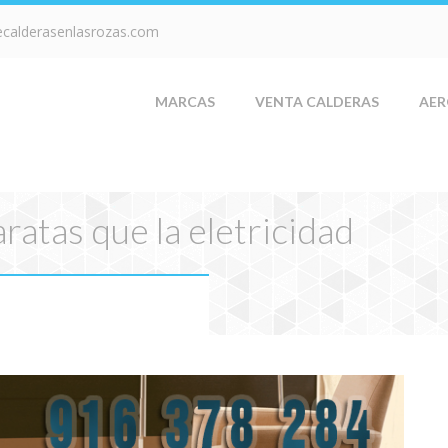
ecalderasenlasrozas.com
MARCAS
VENTA CALDERAS
AER
ratas que la eletricidad