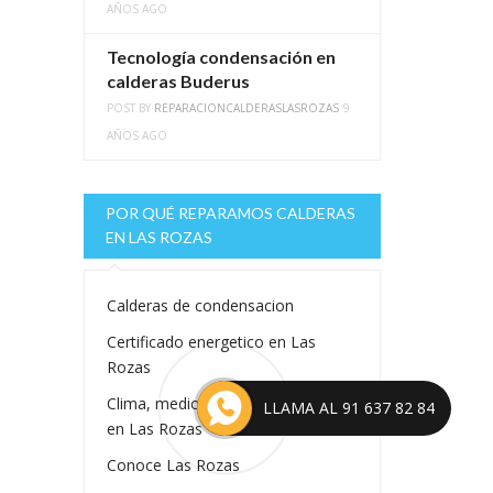
AÑOS AGO
Tecnología condensación en
calderas Buderus
POST BY
REPARACIONCALDERASLASROZAS
9
AÑOS AGO
POR QUÉ REPARAMOS CALDERAS
EN LAS ROZAS
Calderas de condensacion
Certificado energetico en Las
Rozas
Clima, medioambiente y calderas
LLAMA AL 91 637 82 84
en Las Rozas
Conoce Las Rozas