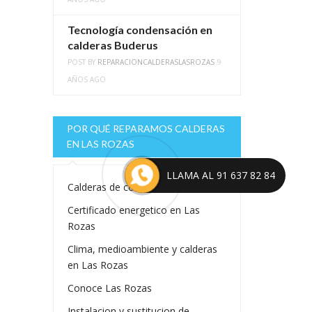
Tecnología condensación en
calderas Buderus
POST BY
REPARACIONCALDERASLASROZAS
9
AÑOS AGO
POR QUÉ REPARAMOS CALDERAS
EN LAS ROZAS
LLAMA AL 91 637 82 84
Calderas de condensacion
Certificado energetico en Las
Rozas
Clima, medioambiente y calderas
en Las Rozas
Conoce Las Rozas
Instalacion y sustitucion de