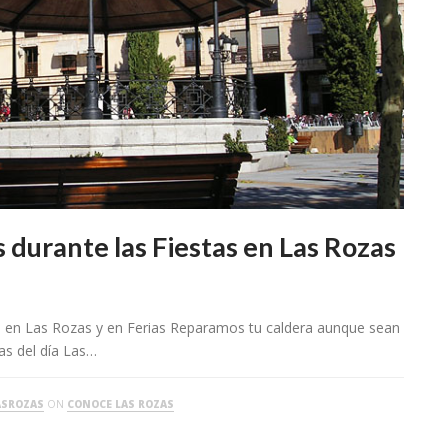
 durante las Fiestas en Las Rozas
as en Las Rozas y en Ferias Reparamos tu caldera aunque sean
ras del día Las…
ASROZAS
ON
CONOCE LAS ROZAS