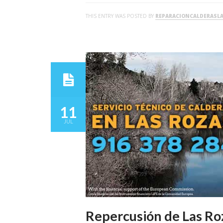
THIS ENTRY WAS POSTED BY
REPARACIONCALDERASL
11
JUL
Repercusión de Las Roz