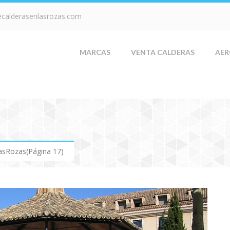
ecalderasenlasrozas.com
MARCAS
VENTA CALDERAS
AER
LasRozas
(Página 17)