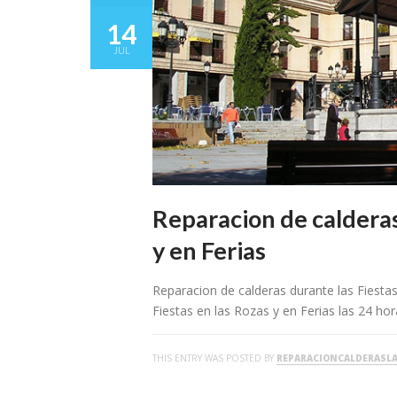
14
JUL
Reparacion de calderas
y en Ferias
Reparacion de calderas durante las Fiest
Fiestas en las Rozas y en Ferias las 24 ho
THIS ENTRY WAS POSTED BY
REPARACIONCALDERASL