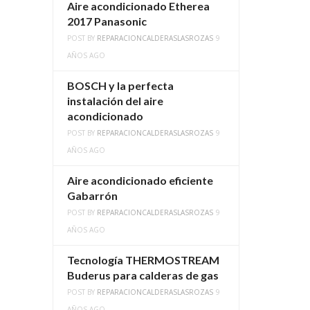
Aire acondicionado Etherea
2017 Panasonic
POST BY
REPARACIONCALDERASLASROZAS
9
AÑOS AGO
BOSCH y la perfecta
instalación del aire
acondicionado
POST BY
REPARACIONCALDERASLASROZAS
9
AÑOS AGO
Aire acondicionado eficiente
Gabarrón
POST BY
REPARACIONCALDERASLASROZAS
9
AÑOS AGO
Tecnología THERMOSTREAM
Buderus para calderas de gas
POST BY
REPARACIONCALDERASLASROZAS
9
AÑOS AGO