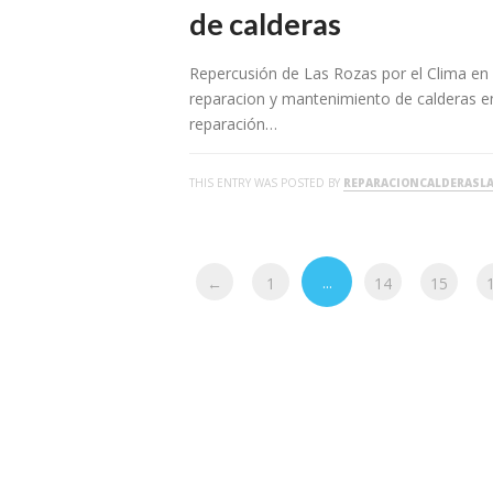
de calderas
Repercusión de Las Rozas por el Clima en 
reparacion y mantenimiento de calderas e
reparación…
THIS ENTRY WAS POSTED BY
REPARACIONCALDERASL
...
←
1
14
15