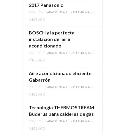
2017 Panasonic
POST BY
REPARACIONCALDERASLASROZAS
9
AÑOS AGO
BOSCH y la perfecta
instalación del aire
acondicionado
POST BY
REPARACIONCALDERASLASROZAS
9
AÑOS AGO
Aire acondicionado eficiente
Gabarrón
POST BY
REPARACIONCALDERASLASROZAS
9
AÑOS AGO
Tecnología THERMOSTREAM
Buderus para calderas de gas
POST BY
REPARACIONCALDERASLASROZAS
9
AÑOS AGO