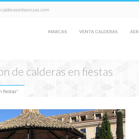
ecalderasenlasrozas.com
MARCAS
VENTA CALDERAS
AER
on de calderas en fiestas
 fiestas"