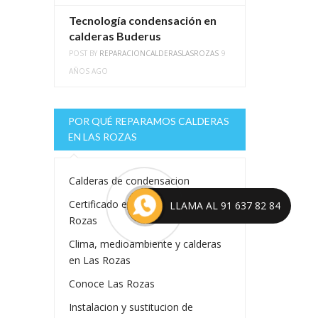
Tecnología condensación en
calderas Buderus
POST BY
REPARACIONCALDERASLASROZAS
9
AÑOS AGO
POR QUÉ REPARAMOS CALDERAS
EN LAS ROZAS
Calderas de condensacion
Certificado energetico en Las
LLAMA AL 91 637 82 84
Rozas
Clima, medioambiente y calderas
en Las Rozas
Conoce Las Rozas
Instalacion y sustitucion de