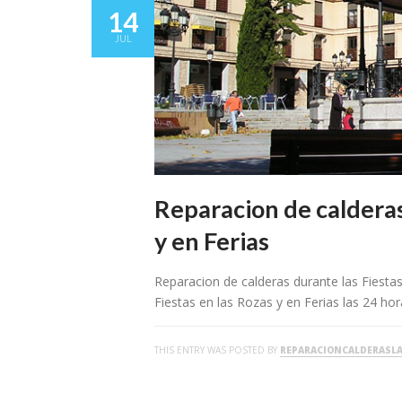
14
JUL
Reparacion de calderas
y en Ferias
Reparacion de calderas durante las Fiest
Fiestas en las Rozas y en Ferias las 24 ho
THIS ENTRY WAS POSTED BY
REPARACIONCALDERASL