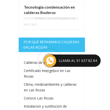
Tecnología condensación en
calderas Buderus
POST BY
REPARACIONCALDERASLASROZAS
9
AÑOS AGO
POR QUÉ REPARAMOS CALDERAS
EN LAS ROZAS
LLAMA AL 91 637 82 84
Calderas de condensacion
Certificado energetico en Las
Rozas
Clima, medioambiente y calderas
en Las Rozas
Conoce Las Rozas
Instalacion y sustitucion de