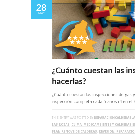
28
MAY
¿Cuánto cuestan las in
hacerlas?
¿Cuánto cuestan las inspecciones de gas y
inspección completa cada 5 años (4 en el 
THIS ENTRY WAS POSTED BY
REPARACIONCALDERASL
LAS ROZAS
,
CLIMA, MEDIOAMBIENTE Y CALDERAS E
PLAN RENOVE DE CALDERAS
,
REVISION, REPARACI