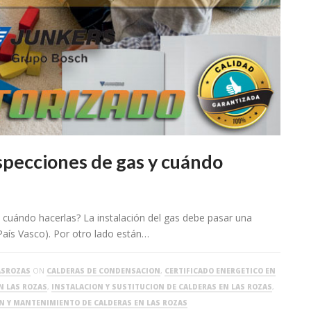
specciones de gas y cuándo
 cuándo hacerlas? La instalación del gas debe pasar una
País Vasco). Por otro lado están…
ASROZAS
ON
CALDERAS DE CONDENSACION
,
CERTIFICADO ENERGETICO EN
N LAS ROZAS
,
INSTALACION Y SUSTITUCION DE CALDERAS EN LAS ROZAS
,
ON Y MANTENIMIENTO DE CALDERAS EN LAS ROZAS