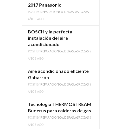
2017 Panasonic
POST BY
REPARACIONCALDERASLASROZAS
9
AÑOS AGO
BOSCH y la perfecta
instalación del aire
acondicionado
POST BY
REPARACIONCALDERASLASROZAS
9
AÑOS AGO
Aire acondicionado eficiente
Gabarrón
POST BY
REPARACIONCALDERASLASROZAS
9
AÑOS AGO
Tecnología THERMOSTREAM
Buderus para calderas de gas
POST BY
REPARACIONCALDERASLASROZAS
9
AÑOS AGO