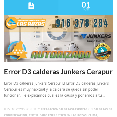
01
MAR
Error D3 calderas Junkers Cerapur
Error D3 calderas Junkers Cerapur El Error D3 calderas Junkers
Cerapur es muy habitual y la caldera se queda sin poder
funcionar, Te explicamos cuál es la causa y ponemos a tu…
THIS ENTRY WAS POSTED BY
REPARACIONCALDERASLASROZAS
ON
CALDERAS DE
CONDENSACION
,
CERTIFICADO ENERGETICO EN LAS ROZAS
,
CLIMA,