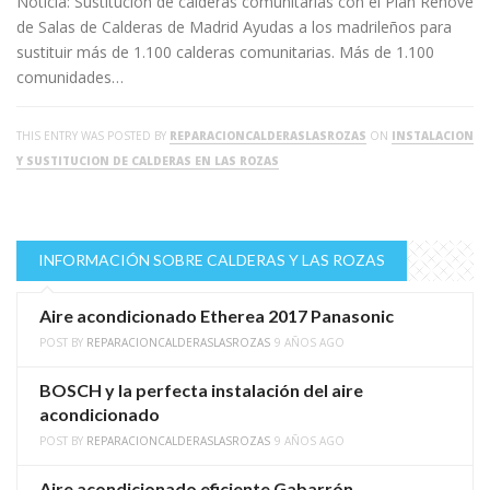
Noticia: Sustitucion de calderas comunitarias con el Plan Renove
de Salas de Calderas de Madrid Ayudas a los madrileños para
sustituir más de 1.100 calderas comunitarias. Más de 1.100
comunidades…
THIS ENTRY WAS POSTED BY
REPARACIONCALDERASLASROZAS
ON
INSTALACION
Y SUSTITUCION DE CALDERAS EN LAS ROZAS
INFORMACIÓN SOBRE CALDERAS Y LAS ROZAS
Aire acondicionado Etherea 2017 Panasonic
POST BY
REPARACIONCALDERASLASROZAS
9 AÑOS AGO
BOSCH y la perfecta instalación del aire
acondicionado
POST BY
REPARACIONCALDERASLASROZAS
9 AÑOS AGO
Aire acondicionado eficiente Gabarrón