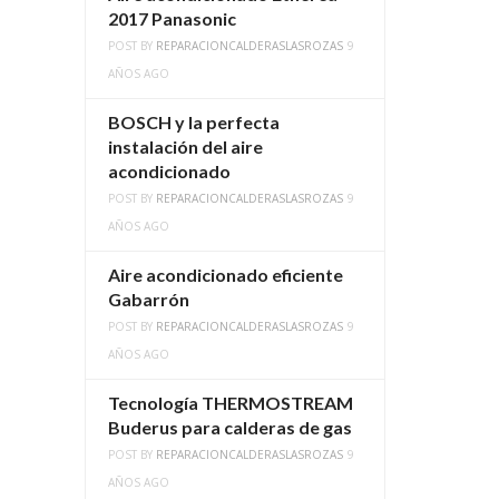
2017 Panasonic
POST BY
REPARACIONCALDERASLASROZAS
9
AÑOS AGO
BOSCH y la perfecta
instalación del aire
acondicionado
POST BY
REPARACIONCALDERASLASROZAS
9
AÑOS AGO
Aire acondicionado eficiente
Gabarrón
POST BY
REPARACIONCALDERASLASROZAS
9
AÑOS AGO
Tecnología THERMOSTREAM
Buderus para calderas de gas
POST BY
REPARACIONCALDERASLASROZAS
9
AÑOS AGO