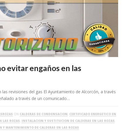
o evitar engaños en las
las revisiones del gas El Ayuntamiento de Alcorcón, a través
señalado a través de un comunicado…
ASROZAS
ON
CALDERAS DE CONDENSACION
,
CERTIFICADO ENERGETICO EN
N LAS ROZAS
,
INSTALACION Y SUSTITUCION DE CALDERAS EN LAS ROZAS
,
ON Y MANTENIMIENTO DE CALDERAS EN LAS ROZAS