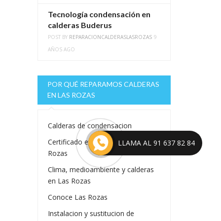
Tecnología condensación en
calderas Buderus
POST BY
REPARACIONCALDERASLASROZAS
9
AÑOS AGO
POR QUÉ REPARAMOS CALDERAS
EN LAS ROZAS
Calderas de condensacion
Certificado energetico en Las
LLAMA AL 91 637 82 84
Rozas
Clima, medioambiente y calderas
en Las Rozas
Conoce Las Rozas
Instalacion y sustitucion de