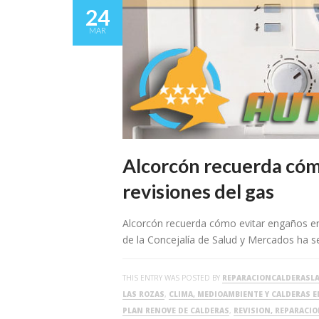
24
MAR
Alcorcón recuerda cóm
revisiones del gas
Alcorcón recuerda cómo evitar engaños en 
de la Concejalía de Salud y Mercados ha 
THIS ENTRY WAS POSTED BY
REPARACIONCALDERASL
LAS ROZAS
,
CLIMA, MEDIOAMBIENTE Y CALDERAS E
PLAN RENOVE DE CALDERAS
,
REVISION, REPARACI