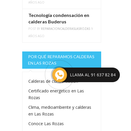
AÑOS AGO
Tecnología condensación en
calderas Buderus
POST BY
REPARACIONCALDERASLASROZAS
9
AÑOS AGO
POR QUÉ REPARAMOS CALDERAS
EN LAS ROZAS
LLAMA AL 91 637 82 84
Calderas de condensacion
Certificado energetico en Las
Rozas
Clima, medioambiente y calderas
en Las Rozas
Conoce Las Rozas