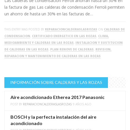
Las calderas de condensación Ferroli ahorran hasta un 30% en
la factura de gas Las calderas de condensación Ferroli permiten
un ahorro de hasta un 30% en las facturas de…
THIS ENTRY WAS POSTED BY
REPARACIONCALDERASLASROZAS
ON
CALDERAS DE
CONDENSACION
,
CERTIFICADO ENERGETICO EN LAS ROZAS
,
CLIMA,
MEDIOAMBIENTE Y CALDERAS EN LAS ROZAS
,
INSTALACION Y SUSTITUCION
DE CALDERAS EN LAS ROZAS
,
PLAN RENOVE DE CALDERAS
,
REVISION,
REPARACION Y MANTENIMIENTO DE CALDERAS EN LAS ROZAS
INFORMACIÓN SOBRE CALDERAS Y LAS ROZAS
Aire acondicionado Etherea 2017 Panasonic
POST BY
REPARACIONCALDERASLASROZAS
9 AÑOS AGO
BOSCH y la perfecta instalación del aire
acondicionado