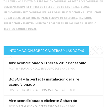
THIS ENTRY WAS POSTED BY
REPARACIONCALDERASLASROZAS
ON
CALDERAS DE
CONDENSACION
,
CERTIFICADO ENERGETICO EN LAS ROZAS
,
CLIMA,
MEDIOAMBIENTE Y CALDERAS EN LAS ROZAS
,
INSTALACION Y SUSTITUCION
DE CALDERAS EN LAS ROZAS
,
PLAN RENOVE DE CALDERAS
,
REVISION,
REPARACION Y MANTENIMIENTO DE CALDERAS EN LAS ROZAS
,
SERVICIO
TECNICO SAUNIER DUVAL
INFORMACIÓN SOBRE CALDERAS Y LAS ROZAS
Aire acondicionado Etherea 2017 Panasonic
POST BY
REPARACIONCALDERASLASROZAS
9 AÑOS AGO
BOSCH y la perfecta instalación del aire
acondicionado
POST BY
REPARACIONCALDERASLASROZAS
9 AÑOS AGO
Aire acondicionado eficiente Gabarrón
POST BY
REPARACIONCALDERASLASROZAS
9 AÑOS AGO