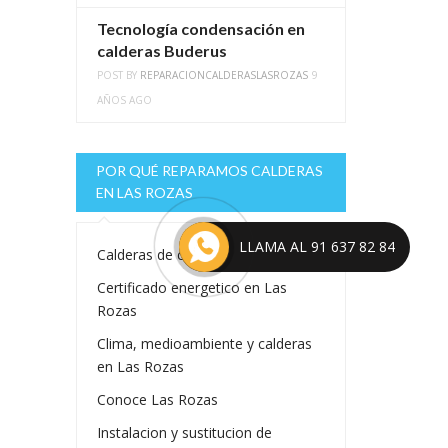
Tecnología condensación en
calderas Buderus
POST BY
REPARACIONCALDERASLASROZAS
9
AÑOS AGO
POR QUÉ REPARAMOS CALDERAS
EN LAS ROZAS
LLAMA AL 91 637 82 84
Calderas de condensacion
Certificado energetico en Las
Rozas
Clima, medioambiente y calderas
en Las Rozas
Conoce Las Rozas
Instalacion y sustitucion de