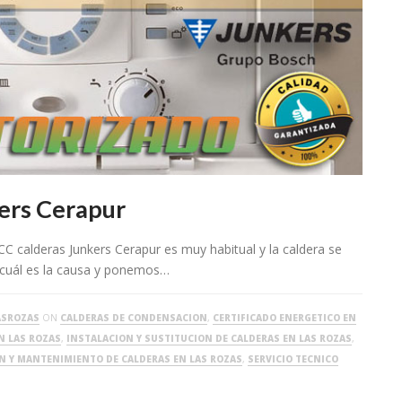
kers Cerapur
 CC calderas Junkers Cerapur es muy habitual y la caldera se
 cuál es la causa y ponemos…
ASROZAS
ON
CALDERAS DE CONDENSACION
,
CERTIFICADO ENERGETICO EN
N LAS ROZAS
,
INSTALACION Y SUSTITUCION DE CALDERAS EN LAS ROZAS
,
ON Y MANTENIMIENTO DE CALDERAS EN LAS ROZAS
,
SERVICIO TECNICO