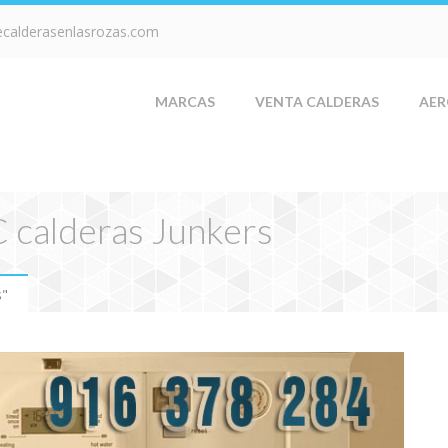
ecalderasenlasrozas.com
MARCAS
VENTA CALDERAS
AER
C calderas Junkers
s"