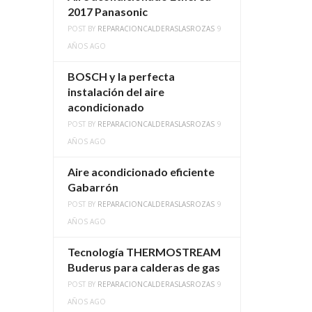
2017 Panasonic
POST BY
REPARACIONCALDERASLASROZAS
9
AÑOS AGO
BOSCH y la perfecta
instalación del aire
acondicionado
POST BY
REPARACIONCALDERASLASROZAS
9
AÑOS AGO
Aire acondicionado eficiente
Gabarrón
POST BY
REPARACIONCALDERASLASROZAS
9
AÑOS AGO
Tecnología THERMOSTREAM
Buderus para calderas de gas
POST BY
REPARACIONCALDERASLASROZAS
9
AÑOS AGO