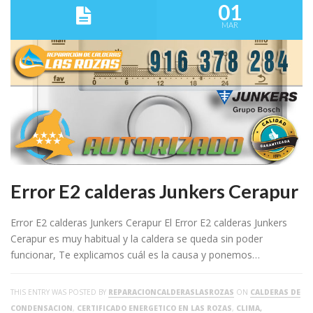
01
MAR
Error E2 calderas Junkers Cerapur
Error E2 calderas Junkers Cerapur El Error E2 calderas Junkers
Cerapur es muy habitual y la caldera se queda sin poder
funcionar, Te explicamos cuál es la causa y ponemos…
THIS ENTRY WAS POSTED BY
REPARACIONCALDERASLASROZAS
ON
CALDERAS DE
CONDENSACION
,
CERTIFICADO ENERGETICO EN LAS ROZAS
,
CLIMA,