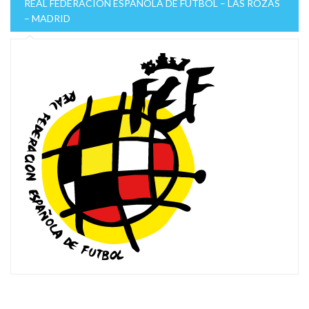
REAL FEDERACIÓN ESPAÑOLA DE FÚTBOL – LAS ROZAS
– MADRID