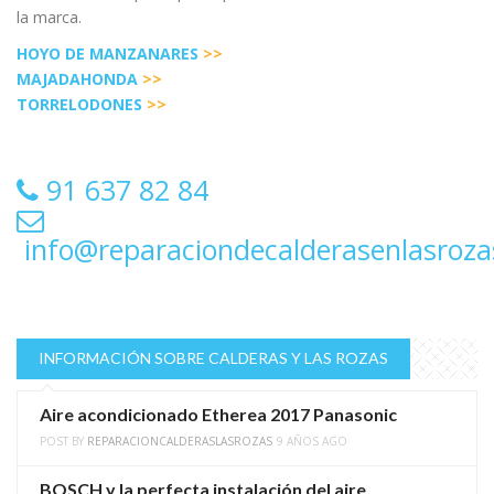
la marca.
HOYO DE MANZANARES
>>
MAJADAHONDA
>>
TORRELODONES
>>
91 637 82 84
info@reparaciondecalderasenlasroz
INFORMACIÓN SOBRE CALDERAS Y LAS ROZAS
Aire acondicionado Etherea 2017 Panasonic
POST BY
REPARACIONCALDERASLASROZAS
9 AÑOS AGO
BOSCH y la perfecta instalación del aire